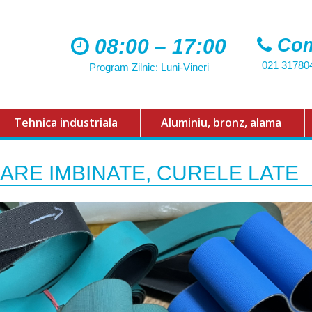
08:00 – 17:00
Com
021 31780
Program Zilnic: Luni-Vineri
Tehnica industriala
Aluminiu, bronz, alama
ARE IMBINATE, CURELE LATE