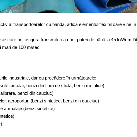
tiv al transportoarelor cu bandă, adică elementul flexibil care vine în
sie care pot asigura transmiterea unor puteri de până la 45 kW/cm lăţ
ai mari de 100 m/sec.
murile industriale, dar cu precădere în următoarele:
sute circular, benzi din fibră de sticlă, benzi metalice)
calibrare, benzi din cauciuc)
or, aeroporturi (benzi sintetice, benzi din cauciuc)
 de ambalaje (benzi sintetice)
ntetice)
e)