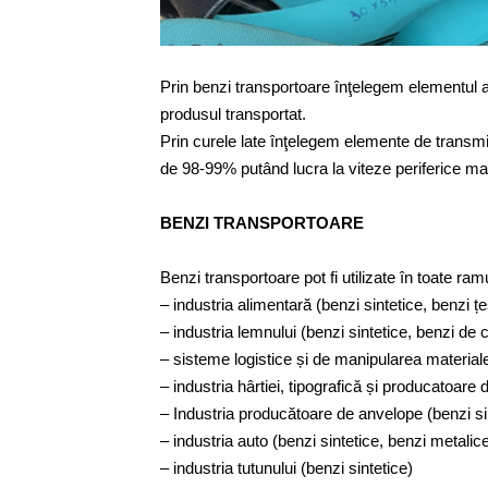
Prin benzi transportoare înţelegem elementul ac
produsul transportat.
Prin curele late înţelegem elemente de transmi
de 98-99% putând lucra la viteze periferice m
BENZI TRANSPORTOARE
Benzi transportoare pot fi utilizate în toate ra
– industria alimentară (benzi sintetice, benzi țe
– industria lemnului (benzi sintetice, benzi de 
– sisteme logistice și de manipularea materialel
– industria hârtiei, tipografică și producatoare
– Industria producătoare de anvelope (benzi si
– industria auto (benzi sintetice, benzi metalic
– industria tutunului (benzi sintetice)