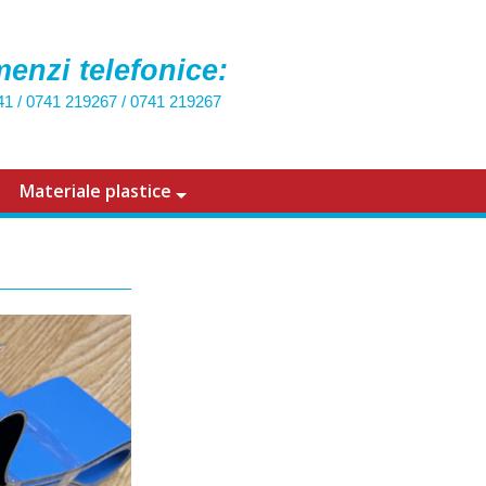
enzi telefonice:
41
/
0741 219267
/
0741 219267
Materiale plastice