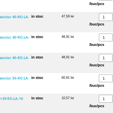
suport
Roata
/buc/pcs
50x19x8
33
FX.LA-
sferica
Cantitate
in stoc
cauciuc 40-RO.LA-
47,59
lei
40
din
Roata
/buc/pcs
cauciuc
33
30-
sferica
Cantitate
in stoc
cauciuc 40-RO.LA-
48,91
lei
RO.LA-
din
Roata
/buc/pcs
20
cauciuc
33
40-
sferica
Cantitate
in stoc
cauciuc 40-RO.LA-
48,91
lei
RO.LA-
din
Roata
/buc/pcs
20
cauciuc
33
K
40-
sferica
Cantitate
in stoc
cauciuc 50-RO.LA-
60,81
lei
RO.LA-
din
Roata
/buc/pcs
30
cauciuc
33
40-
sferica
Cantitate
in stoc
5×39 RO.LA-10
10,57
lei
RO.LA-
din
Roata
/buc/pcs
30
cauciuc
34