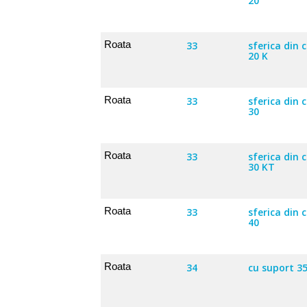
20
Roata
33
sferica din 
20 K
Roata
33
sferica din 
30
Roata
33
sferica din 
30 KT
Roata
33
sferica din 
40
Roata
34
cu suport 3