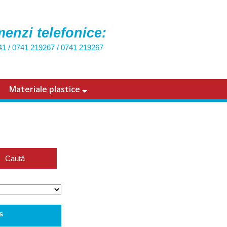
enzi telefonice:
41
/
0741 219267
/
0741 219267
Materiale plastice
Caută
s