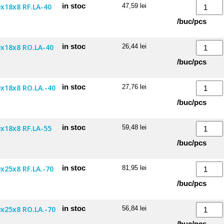
cu
Cantitate
in stoc
0x18x8 RF.LA-40
47,59
lei
suport
Roata
/buc/pcs
40x18x8
36
FX.LA-
cu
Cantitate
in stoc
0x18x8 RO.LA-40
26,44
lei
40
suport
Roata
/buc/pcs
40x18x8
36
RF.LA-
cu
Cantitate
in stoc
0x18x8 RO.LA.-40
27,76
lei
40
suport
Roata
/buc/pcs
40x18x8
36
RO.LA-
cu
Cantitate
in stoc
0x18x8 RF.LA-55
59,48
lei
40
suport
Roata
/buc/pcs
40x18x8
36
RO.LA.-40
cu
Cantitate
in stoc
x25x8 RF.LA.-70
81,95
lei
KT
suport
Roata
/buc/pcs
50x18x8
36
RF.LA-
cu
Cantitate
in stoc
0x25x8 RO.LA.-70
56,84
lei
55
suport
Roata
/buc/pcs