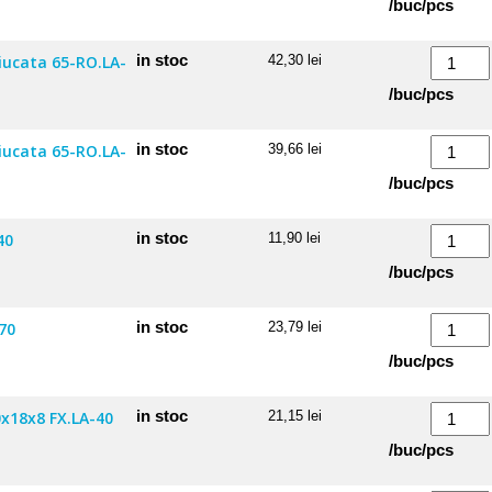
/buc/pcs
st.
65
35
RO.LA-
sferica
Cantitate
in stoc
ciucata 65-RO.LA-
42,30
lei
45
cauciucata
Roata
/buc/pcs
st.
65-
35
KT
RO.LA-
sferica
Cantitate
in stoc
ciucata 65-RO.LA-
39,66
lei
45
cauciucata
Roata
/buc/pcs
dr.
65-
35
RO.LA-
sferica
Cantitate
in stoc
40
11,90
lei
45
cauciucata
Roata
/buc/pcs
dr.
65-
36
KT
RO.LA-
40x18x8
Cantitate
in stoc
70
23,79
lei
45
LA-
Roata
/buc/pcs
st.
40
36
60X25X8
Cantitate
in stoc
0x18x8 FX.LA-40
21,15
lei
LA-
Roata
/buc/pcs
70
36