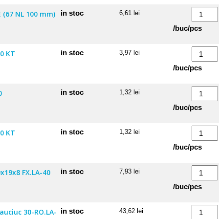
Cantitate
in stoc
 (67 NL 100 mm)
6,61
lei
Bucsa
/buc/pcs
teflon
TR
Cantitate
in stoc
0 KT
3,97
lei
922622VE
Roata
/buc/pcs
(67
164
NL
40
Cantitate
in stoc
0
1,32
lei
100
mm
Roata
/buc/pcs
mm)
RO-
164
20
50
Cantitate
in stoc
0 KT
1,32
lei
KT
mm
Roata
/buc/pcs
RF-
164
40
50
Cantitate
in stoc
0x19x8 FX.LA-40
7,93
lei
mm
Roata
/buc/pcs
RO-
32AE
40
cu
Cantitate
in stoc
cauciuc 30-RO.LA-
43,62
lei
KT