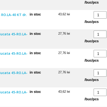
Roata
/buc/pcs
60x42
34
RO.LA-
cu
Cantitate
in stoc
 RO.LA-40 KT dr.
43,62
lei
30
suport
Roata
/buc/pcs
75x48
35
RF.LA-
cu
Cantitate
in stoc
ciucata 45-RO.LA-
27,76
lei
30
suport
Roata
/buc/pcs
65
35
RO.LA-
sferica
Cantitate
in stoc
ciucata 45-RO.LA-
27,76
lei
40
cauciucata
Roata
/buc/pcs
KT
45-
35
dr.
RO.LA-
sferica
Cantitate
in stoc
ciucata 45-RO.LA-
27,76
lei
20
cauciucata
Roata
/buc/pcs
dr.
45-
35
RO.LA-
sferica
Cantitate
in stoc
ciucata 45-RO.LA-
43,62
lei
20
cauciucata
Roata
/buc/pcs
KT
45-
35
st.