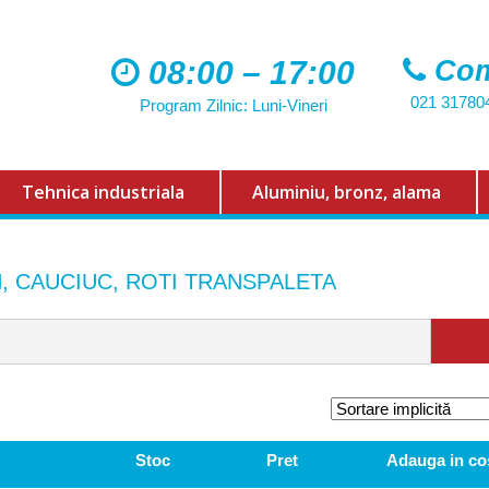
08:00 – 17:00
Com
021 31780
Program Zilnic: Luni-Vineri
Tehnica industriala
Aluminiu, bronz, alama
N, CAUCIUC, ROTI TRANSPALETA
Caută
după:
Stoc
Pret
Adauga in co