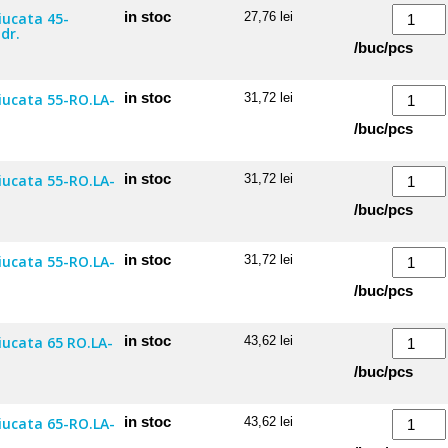
RO.LA-
sferica
Cantitate
in stoc
iucata 45-
27,76
lei
20
dr.
cauciucata
Roata
/buc/pcs
st.
45-
35
RO.LA-
sferica
Cantitate
in stoc
ciucata 55-RO.LA-
31,72
lei
45
cauciucata
Roata
/buc/pcs
KT
45-
35
RO.LA.20
sferica
Cantitate
in stoc
ciucata 55-RO.LA-
31,72
lei
KT
cauciucata
Roata
/buc/pcs
dr.
55-
35
RO.LA-
sferica
Cantitate
in stoc
ciucata 55-RO.LA-
31,72
lei
35
cauciucata
Roata
/buc/pcs
dr.
55-
35
RO.LA-
sferica
Cantitate
in stoc
iucata 65 RO.LA-
43,62
lei
35
cauciucata
Roata
/buc/pcs
KT
55-
35
RO.LA-
sferica
Cantitate
in stoc
ciucata 65-RO.LA-
43,62
lei
35
cauciucata
Roata