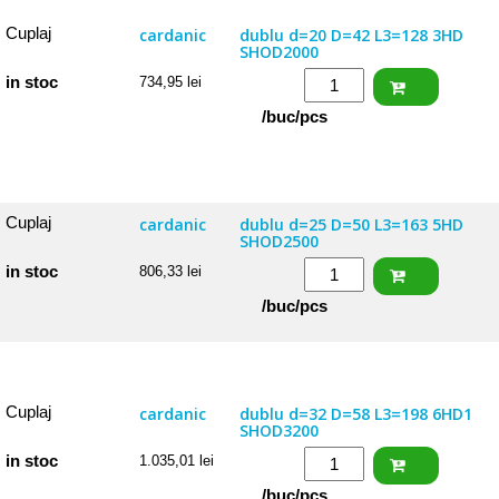
d=18
D=36
Cuplaj
cardanic
dublu d=20 D=42 L3=128 3HD
SHOD2000
L3=114
Cantitate
in stoc
734,95
lei
2HD
Cuplaj
SHOD1800
/buc/pcs
cardanic
dublu
d=20
D=42
Cuplaj
cardanic
dublu d=25 D=50 L3=163 5HD
SHOD2500
L3=128
Cantitate
in stoc
806,33
lei
3HD
Cuplaj
SHOD2000
/buc/pcs
cardanic
dublu
d=25
D=50
Cuplaj
cardanic
dublu d=32 D=58 L3=198 6HD1
SHOD3200
L3=163
Cantitate
in stoc
1.035,01
lei
5HD
Cuplaj
SHOD2500
/buc/pcs