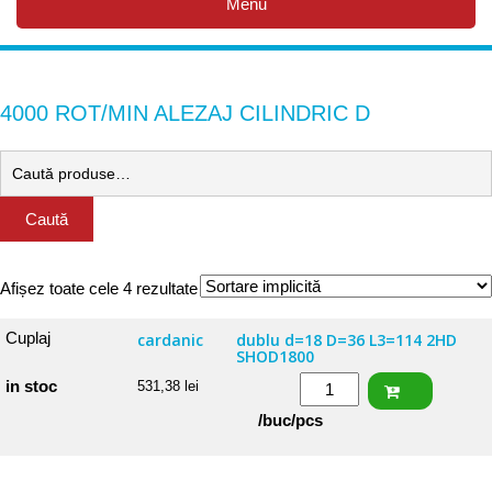
Menu
4000 ROT/MIN ALEZAJ CILINDRIC D
Caută
Afișez toate cele 4 rezultate
Cuplaj
cardanic
dublu d=18 D=36 L3=114 2HD
SHOD1800
Cantitate
in stoc
531,38
lei
Cuplaj
/buc/pcs
cardanic
dublu