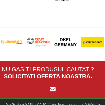
cardanic
dublu
d=32
D=58
L3=198
6HD1
SHOD3200
NU GASITI PRODUSUL CAUTAT ?
SOLICITATI OFERTA NOASTRA.
Baza Tehnica Alfa S.R.L. - CIF: RO17073791; Nr. ord. reg. com: J40/21846/2004