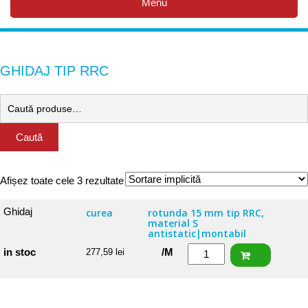
Menu
GHIDAJ TIP RRC
Caută
Afișez toate cele 3 rezultate
Ghidaj
curea
rotunda 15 mm tip RRC,
material S
antistatic|montabil
Cantitate
in stoc
/M
277,59
lei
Ghidaj
curea
rotunda