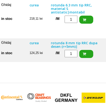
15
Ghidaj
curea
rotunda 6.3 mm tip RRC,
material S
mm
antistatic|montabil
tip
Cantitate
in stoc
/M
218,11
lei
RRC,
Ghidaj
material
curea
S
rotunda
antistatic|montabil
6.3
Ghidaj
curea
rotunda 8 mm tip RRC dupa
cu
desen (r=5mm)|
mm
profil
Cantitate
in stoc
/M
124,25
lei
tip
C9
Ghidaj
RRC,
curea
material
rotunda
S
8
antistatic|montabil
mm
cu
tip
profil
RRC
C3
dupa
desen