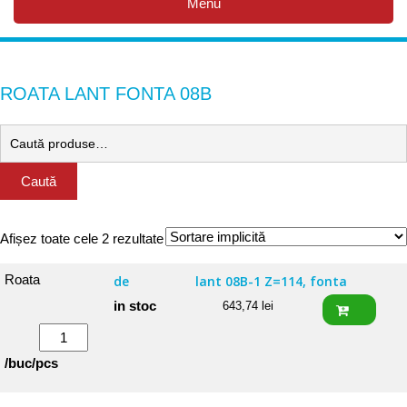
Menu
ROATA LANT FONTA 08B
Caută
Afișez toate cele 2 rezultate
Roata
de
lant 08B-1 Z=114, fonta
in stoc
643,74
lei
Cantitate
Roata
/buc/pcs
de
lant