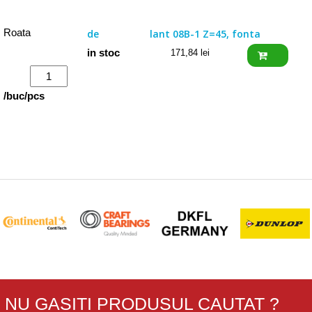
08B-
1
Roata
de
lant 08B-1 Z=45, fonta
Z=114,
in stoc
171,84
lei
fonta
Cantitate
Roata
/buc/pcs
de
lant
08B-
1
Z=45,
fonta
NU GASITI PRODUSUL CAUTAT ?