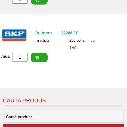
CRAFT
Rulment
22207
CW33
Rulment
22206 CC
in stoc
235,50
lei
cu
TVA
Cantitate
/buc
SKF
Rulment
22206
CC
CAUTA PRODUS
C
d