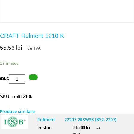
CRAFT Rulment 1210 K
55,56
lei
cu TVA
17 în stoc
Cantitate
/buc
CRAFT
Rulment
SKU:
craft1210k
1210
K
Produse similare
Rulment
22207 2RSW33 (BS2-2207)
in stoc
315,66
lei
cu