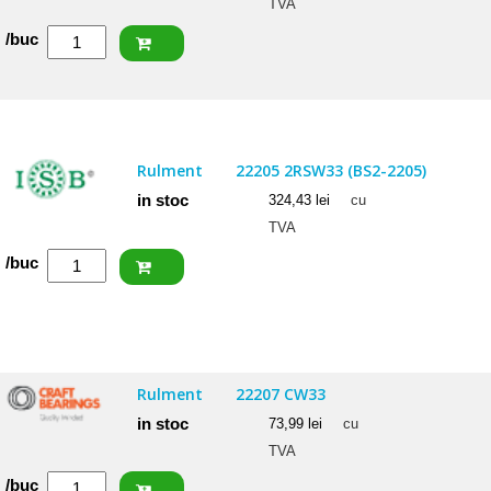
TVA
Cantitate
/buc
ISB
Rulment
22207
2RSW33
Rulment
22205 2RSW33 (BS2-2205)
(BS2-
in stoc
324,43
lei
cu
2207)
TVA
Cantitate
/buc
ISB
Rulment
22205
2RSW33
Rulment
22207 CW33
(BS2-
in stoc
73,99
lei
cu
2205)
TVA
Cantitate
/buc