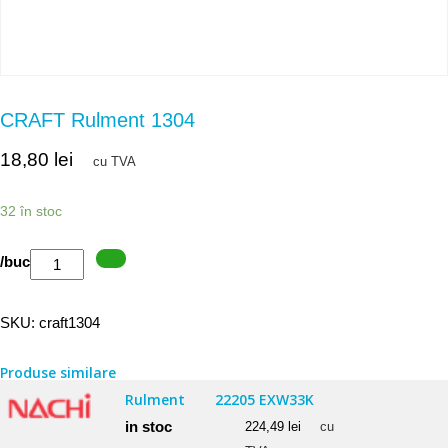
CRAFT Rulment 1304
18,80
lei
cu TVA
32 în stoc
Cantitate
/buc
CRAFT
Rulment
SKU:
craft1304
1304
Produse similare
Rulment
22205 EXW33K
in stoc
224,49
lei
cu