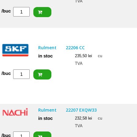
TVA
Cantitate
/buc
NACHI
Rulment
22205
EXW33K
Rulment
22206 CC
in stoc
235,50
lei
cu
TVA
Cantitate
/buc
SKF
Rulment
22206
CC
Rulment
22207 EXQW33
in stoc
232,58
lei
cu
TVA
Cantitate
/buc