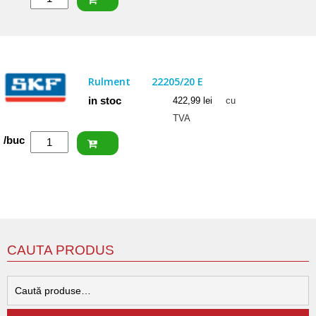
NACHI
Rulment
22207
EXQW33
Rulment
22205/20 E
in stoc
422,99
lei
cu
TVA
Cantitate
/buc
SKF
Rulment
22205/20
E
CAUTA PRODUS
C
d