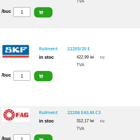
TVA
Cantitate
/buc
SKF
Rulment
22206
CC
Rulment
22205/20 E
in stoc
422,99
lei
cu
TVA
Cantitate
/buc
SKF
Rulment
22205/20
E
Rulment
22206 EAS.M.C3
in stoc
312,17
lei
cu
TVA
Cantitate
/buc