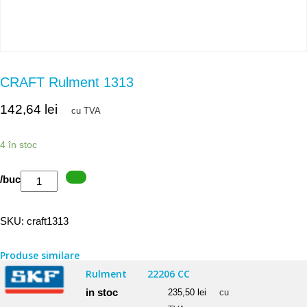
CRAFT Rulment 1313
142,64
lei
cu TVA
4 în stoc
Cantitate
/buc
CRAFT
Rulment
SKU:
craft1313
1313
Produse similare
Rulment
22206 CC
in stoc
235,50
lei
cu