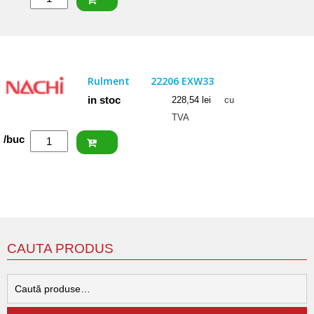
FAG
Rulment
22206
EAS.M.C3
Rulment
22206 EXW33
in stoc
228,54
lei
cu
TVA
Cantitate
/buc
NACHI
Rulment
22206
EXW33
CAUTA PRODUS
C
d