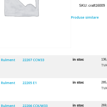
Rulment
SKU:
craft16009
16009
Produse similare
in stoc
Rulment
22207 CCW33
136
TV
in stoc
Rulment
22205 E1
285
TV
in stoc
Rulment
22206 CCK/W33
269