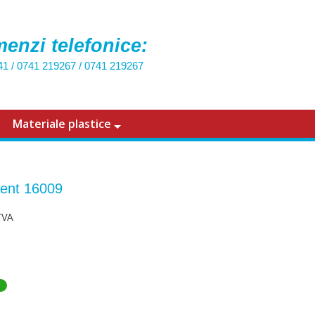
enzi telefonice:
41
/
0741 219267
/
0741 219267
Materiale plastice
ent 16009
TVA