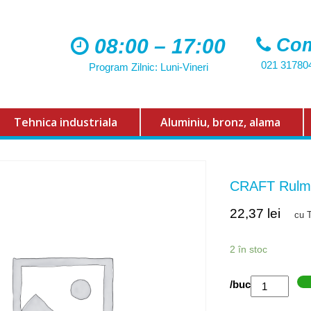
08:00 – 17:00
Com
021 31780
Program Zilnic: Luni-Vineri
Tehnica industriala
Aluminiu, bronz, alama
CRAFT Rulm
22,37
lei
cu 
2 în stoc
Cantitate
/buc
CRAFT