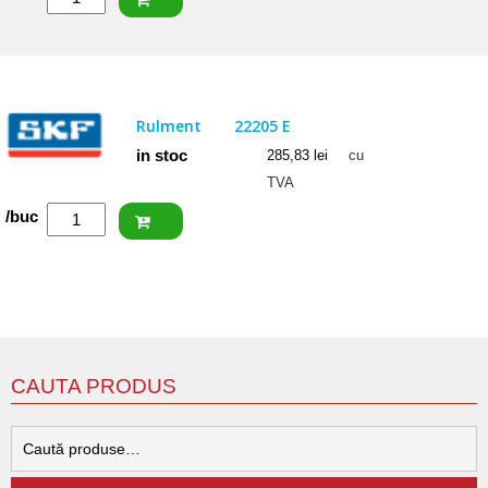
ISB
Rulment
22207
CCW33
Rulment
22205 E
in stoc
285,83
lei
cu
TVA
Cantitate
/buc
SKF
Rulment
22205
E
CAUTA PRODUS
C
d