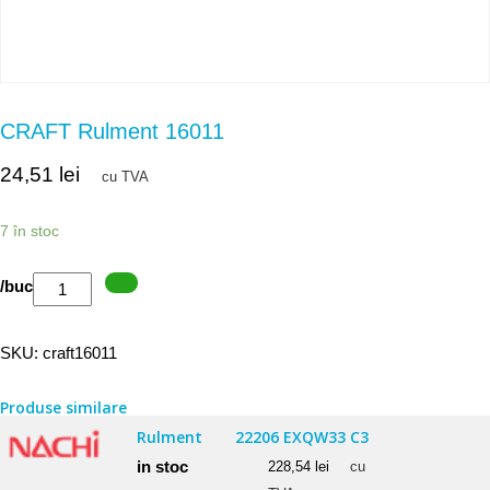
CRAFT Rulment 16011
24,51
lei
cu TVA
7 în stoc
Cantitate
/buc
CRAFT
Rulment
SKU:
craft16011
16011
Produse similare
Rulment
22206 EXQW33 C3
in stoc
228,54
lei
cu