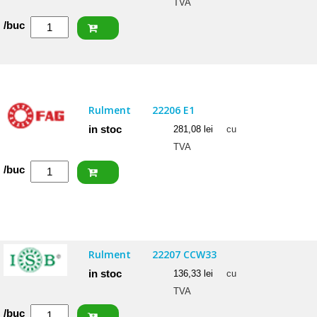
TVA
Cantitate
/buc
NACHI
Rulment
22206
EXQW33
Rulment
22206 E1
C3
in stoc
281,08
lei
cu
TVA
Cantitate
/buc
FAG
Rulment
22206
E1
Rulment
22207 CCW33
in stoc
136,33
lei
cu
TVA
Cantitate
/buc