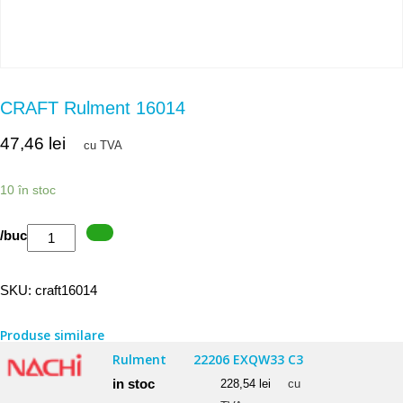
CRAFT Rulment 16014
47,46
lei
cu TVA
10 în stoc
Cantitate
/buc
CRAFT
Rulment
SKU:
craft16014
16014
Produse similare
Rulment
22206 EXQW33 C3
in stoc
228,54
lei
cu