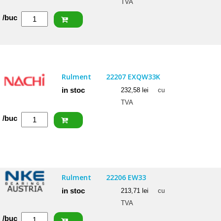
TVA
Cantitate
/buc
NACHI
Rulment
22206
EXQW33
Rulment
22207 EXQW33K
C3
in stoc
232,58
lei
cu
TVA
Cantitate
/buc
NACHI
Rulment
22207
EXQW33K
Rulment
22206 EW33
in stoc
213,71
lei
cu
TVA
Cantitate
/buc