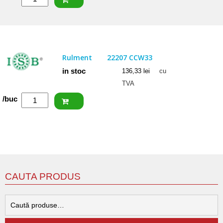
NKE
Rulment
22206
EW33
Rulment
22207 CCW33
in stoc
136,33
lei
cu
TVA
Cantitate
/buc
ISB
Rulment
22207
CCW33
CAUTA PRODUS
C
d