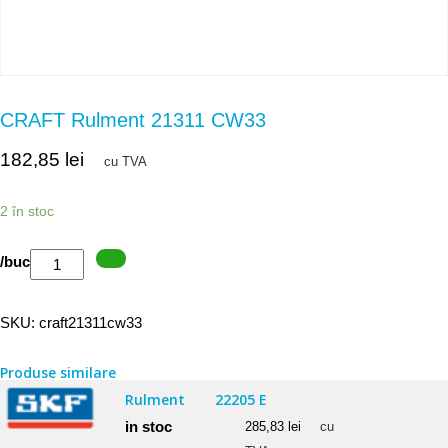
CRAFT Rulment 21311 CW33
182,85
lei
cu TVA
2 în stoc
Cantitate
/buc
CRAFT
Rulment
SKU:
craft21311cw33
21311
CW33
Produse similare
Rulment
22205 E
in stoc
285,83
lei
cu