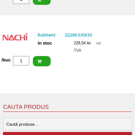
ISB
Rulment
22207
2RSW33
Rulment
22206 EXW33
(BS2-
in stoc
228,54
lei
cu
2207)
TVA
Cantitate
/buc
NACHI
Rulment
22206
EXW33
CAUTA PRODUS
C
d