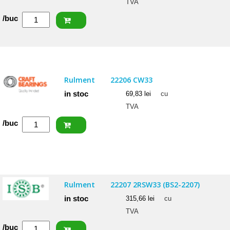
TVA
Cantitate
/buc
SKF
Rulment
22205
E
Rulment
22206 CW33
in stoc
69,83
lei
cu
TVA
Cantitate
/buc
CRAFT
Rulment
22206
CW33
Rulment
22207 2RSW33 (BS2-2207)
in stoc
315,66
lei
cu
TVA
Cantitate
/buc