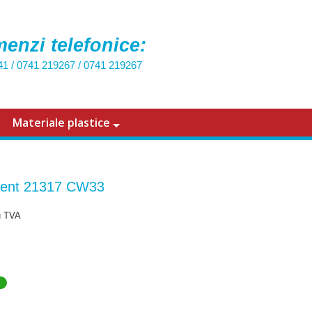
enzi telefonice:
41
/
0741 219267
/
0741 219267
Materiale plastice
ent 21317 CW33
u TVA