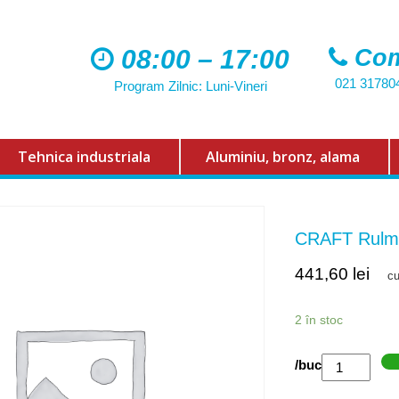
08:00 – 17:00
Com
021 31780
Program Zilnic: Luni-Vineri
Tehnica industriala
Aluminiu, bronz, alama
CRAFT Rulm
441,60
lei
c
2 în stoc
Cantitate
/buc
CRAFT