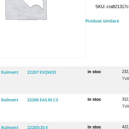
Rulment
SKU:
craft21317
21317
CW33
Produse similare
in stoc
Rulment
22207 EXQW33
232
TV
in stoc
Rulment
22206 EAS.M.C3
312
TV
in stoc
Rulment
22205/20 E
422