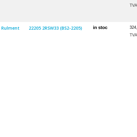
TV
in stoc
Rulment
22205 2RSW33 (BS2-2205)
324
TV