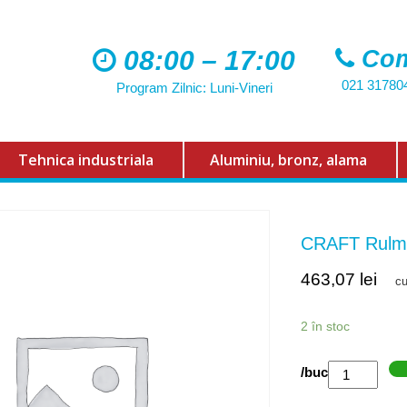
08:00 – 17:00
Com
021 31780
Program Zilnic: Luni-Vineri
Tehnica industriala
Aluminiu, bronz, alama
CRAFT Rulm
463,07
lei
c
2 în stoc
Cantitate
/buc
CRAFT