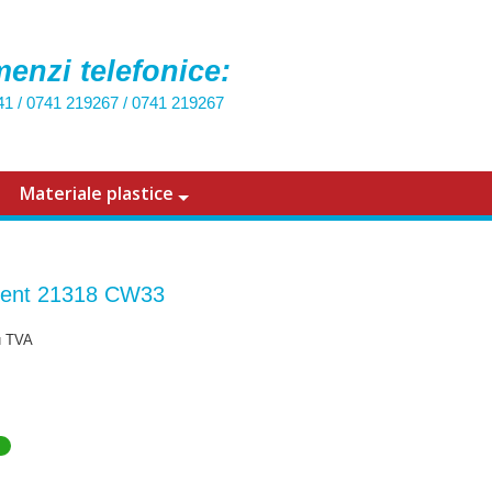
enzi telefonice:
41
/
0741 219267
/
0741 219267
Materiale plastice
ent 21318 CW33
u TVA