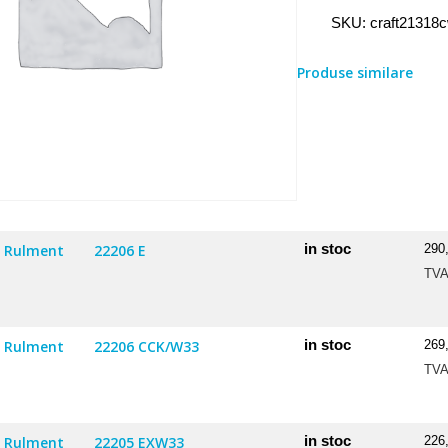
Rulment
SKU:
craft21318
21318
CW33
Produse similare
in stoc
Rulment
22206 E
290
TV
in stoc
Rulment
22206 CCK/W33
269
TV
in stoc
Rulment
22205 EXW33
226