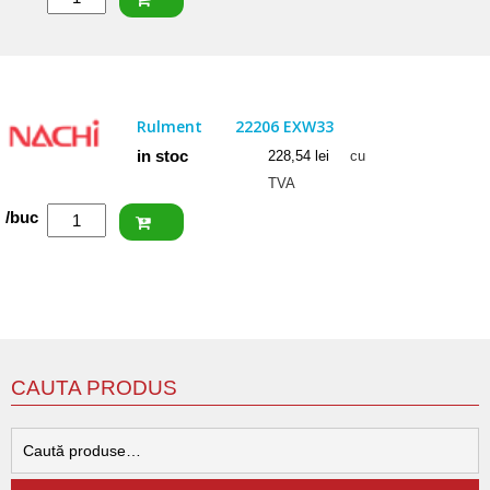
FAG
Rulment
22206
EAS.M.C3
Rulment
22206 EXW33
in stoc
228,54
lei
cu
TVA
Cantitate
/buc
NACHI
Rulment
22206
EXW33
CAUTA PRODUS
C
d