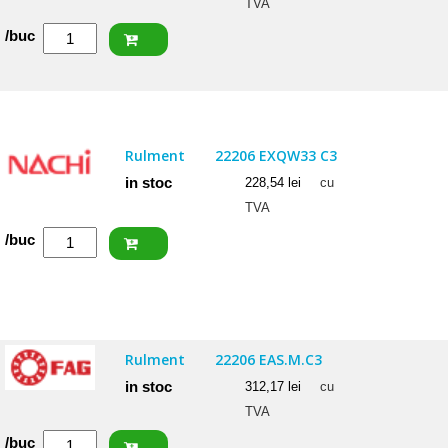
TVA
Cantitate
/buc
NACHI
Rulment
22207
EXQW33
Rulment
22206 EXQW33 C3
in stoc
228,54
lei
cu
TVA
Cantitate
/buc
NACHI
Rulment
22206
EXQW33
Rulment
22206 EAS.M.C3
C3
in stoc
312,17
lei
cu
TVA
Cantitate
/buc