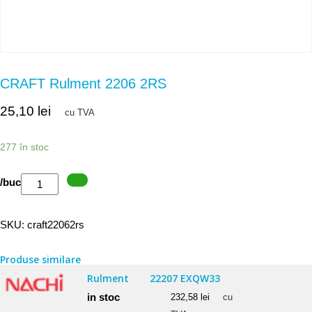
CRAFT Rulment 2206 2RS
25,10
lei
cu TVA
277 în stoc
Cantitate
/buc
CRAFT
Rulment
SKU:
craft22062rs
2206
2RS
Produse similare
Rulment
22207 EXQW33
in stoc
232,58
lei
cu