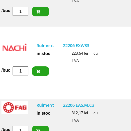
TVA
Cantitate
/buc
FAG
Rulment
22206
E1
Rulment
22206 EXW33
in stoc
228,54
lei
cu
TVA
Cantitate
/buc
NACHI
Rulment
22206
EXW33
Rulment
22206 EAS.M.C3
in stoc
312,17
lei
cu
TVA
Cantitate
/buc