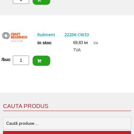
FAG
Rulment
22206
EAS.M.C3
Rulment
22206 CW33
in stoc
69,83
lei
cu
TVA
Cantitate
/buc
CRAFT
Rulment
22206
CW33
CAUTA PRODUS
C
d