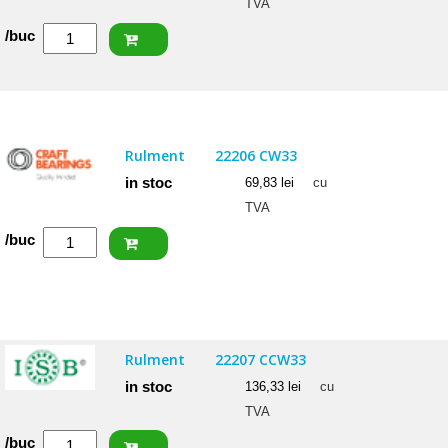
TVA
Cantitate
/buc
FAG
Rulment
22205
E1
Rulment
22206 CW33
in stoc
69,83
lei
cu
TVA
Cantitate
/buc
CRAFT
Rulment
22206
CW33
Rulment
22207 CCW33
in stoc
136,33
lei
cu
TVA
Cantitate
/buc