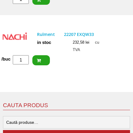
ISB
Rulment
22207
CCW33
Rulment
22207 EXQW33
in stoc
232,58
lei
cu
TVA
Cantitate
/buc
NACHI
Rulment
22207
EXQW33
CAUTA PRODUS
C
d