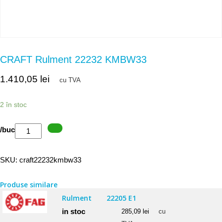
CRAFT Rulment 22232 KMBW33
1.410,05
lei
cu TVA
2 în stoc
Cantitate
/buc
CRAFT
Rulment
SKU:
craft22232kmbw33
22232
KMBW33
Produse similare
Rulment
22205 E1
in stoc
285,09
lei
cu