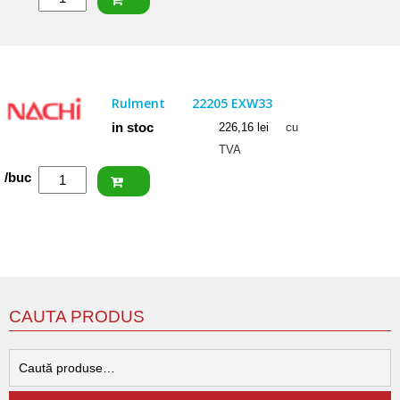
FAG
Rulment
22207
E1
Rulment
22205 EXW33
in stoc
226,16
lei
cu
TVA
Cantitate
/buc
NACHI
Rulment
22205
EXW33
CAUTA PRODUS
C
d