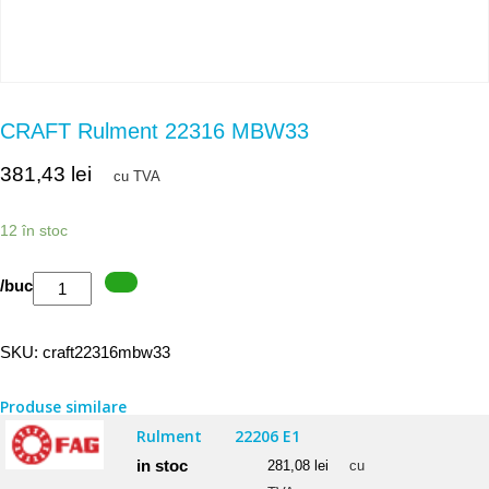
CRAFT Rulment 22316 MBW33
381,43
lei
cu TVA
12 în stoc
Cantitate
/buc
CRAFT
Rulment
SKU:
craft22316mbw33
22316
MBW33
Produse similare
Rulment
22206 E1
in stoc
281,08
lei
cu