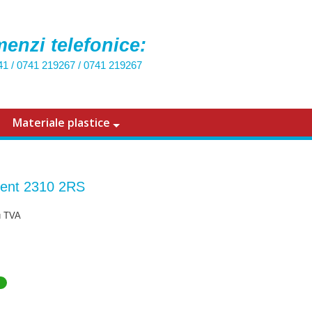
enzi telefonice:
41
/
0741 219267
/
0741 219267
Materiale plastice
ent 2310 2RS
u TVA