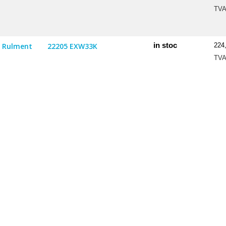
TV
in stoc
Rulment
22205 EXW33K
224
TV