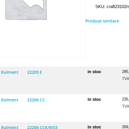
Rulment
SKU:
craft23102r
2310
2RS
Produse similare
in stoc
Rulment
22205 E
285
TV
in stoc
Rulment
22206 CC
235
TV
in stoc
Rulment
22206 CCK/W33
269