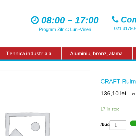
08:00 – 17:00
Com
021 31780
Program Zilnic: Luni-Vineri
Tehnica industriala
Aluminiu, bronz, alama
CRAFT Rulm
136,10
lei
c
17 în stoc
Cantitate
/buc
CRAFT