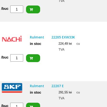
TVA
Cantitate
/buc
NACHI
Rulment
22207
EXQW33
Rulment
22205 EXW33K
in stoc
224,49
lei
cu
TVA
Cantitate
/buc
NACHI
Rulment
22205
EXW33K
Rulment
22207 E
in stoc
291,55
lei
cu
TVA
Cantitate
/buc