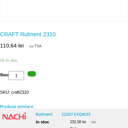
CRAFT Rulment 2310
110,64
lei
cu TVA
16 în stoc
Cantitate
/buc
CRAFT
Rulment
SKU:
craft2310
2310
Produse similare
Rulment
22207 EXQW33
in stoc
232,58
lei
cu