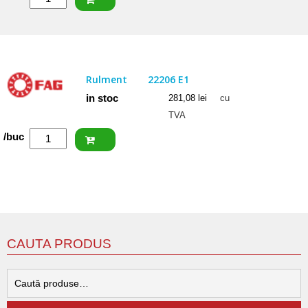
SKF
Rulment
22207
E
Rulment
22206 E1
in stoc
281,08
lei
cu
TVA
Cantitate
/buc
FAG
Rulment
22206
E1
CAUTA PRODUS
C
d