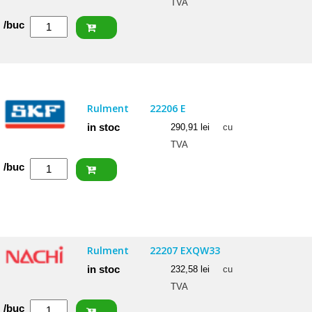
TVA
Cantitate
/buc
SKF
Rulment
22205/20
E
Rulment
22206 E
in stoc
290,91
lei
cu
TVA
Cantitate
/buc
SKF
Rulment
22206
E
Rulment
22207 EXQW33
in stoc
232,58
lei
cu
TVA
Cantitate
/buc