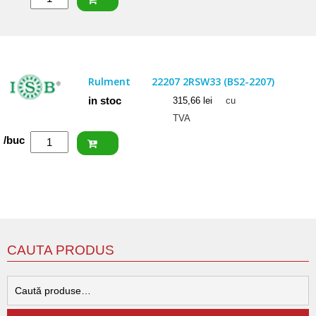
NACHI
Rulment
22207
EXQW33
Rulment
22207 2RSW33 (BS2-2207)
in stoc
315,66
lei
cu
TVA
Cantitate
/buc
ISB
Rulment
22207
2RSW33
(BS2-
2207)
CAUTA PRODUS
C
d