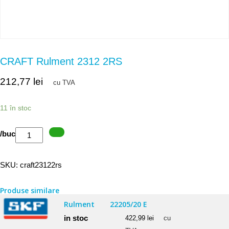
CRAFT Rulment 2312 2RS
212,77
lei
cu TVA
11 în stoc
Cantitate
/buc
CRAFT
Rulment
SKU:
craft23122rs
2312
2RS
Produse similare
Rulment
22205/20 E
in stoc
422,99
lei
cu