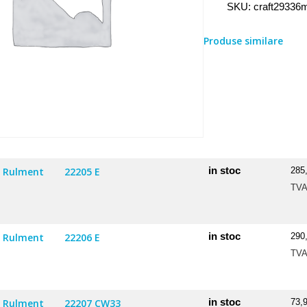
SKU:
craft29336
Produse similare
in stoc
Rulment
22205 E
285
TV
in stoc
Rulment
22206 E
290
TV
in stoc
Rulment
22207 CW33
73,