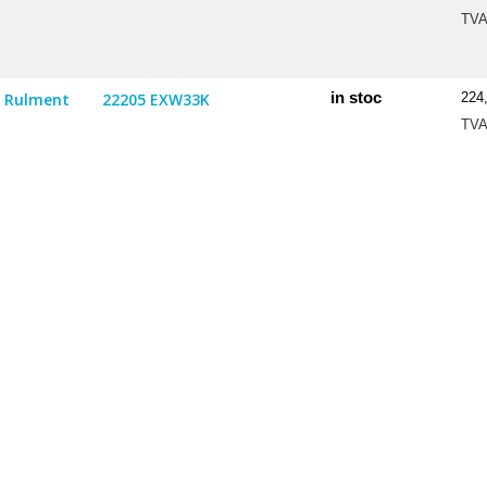
TV
in stoc
Rulment
22205 EXW33K
224
TV