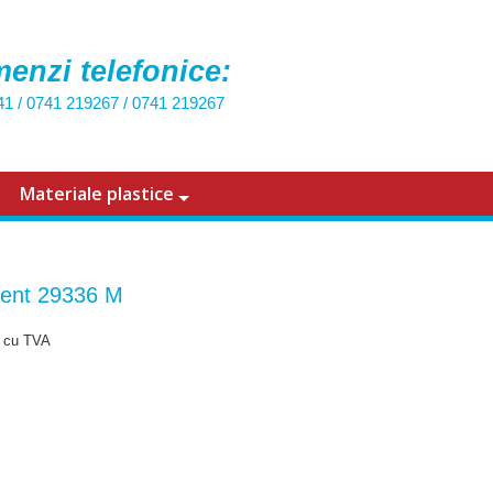
enzi telefonice:
41
/
0741 219267
/
0741 219267
Materiale plastice
ent 29336 M
cu TVA