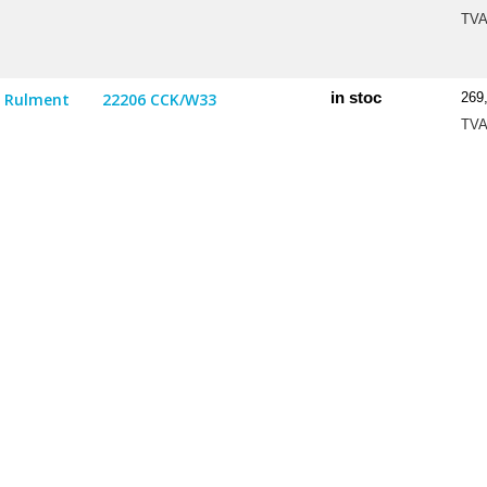
TV
in stoc
Rulment
22206 CCK/W33
269
TV