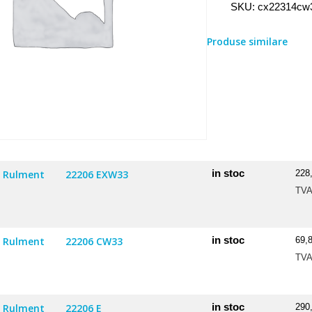
SKU:
cx22314cw
Produse similare
in stoc
Rulment
22206 EXW33
228
TV
in stoc
Rulment
22206 CW33
69,
TV
in stoc
Rulment
22206 E
290