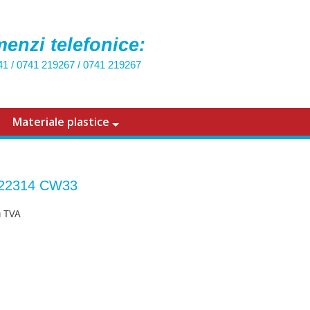
enzi telefonice:
41
/
0741 219267
/
0741 219267
Materiale plastice
 22314 CW33
u TVA