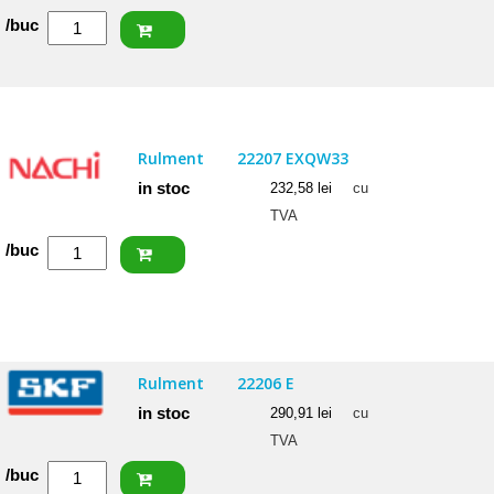
Cantitate
/buc
FAG
Rulment
22206
EAS.M.C3
Rulment
22207 EXQW33
in stoc
232,58
lei
cu
TVA
Cantitate
/buc
NACHI
Rulment
22207
EXQW33
Rulment
22206 E
in stoc
290,91
lei
cu
TVA
Cantitate
/buc