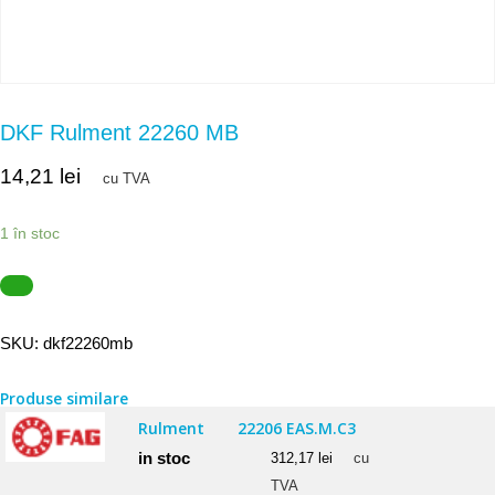
DKF Rulment 22260 MB
14,21
lei
cu TVA
1 în stoc
SKU:
dkf22260mb
Produse similare
Rulment
22206 EAS.M.C3
in stoc
312,17
lei
cu
TVA