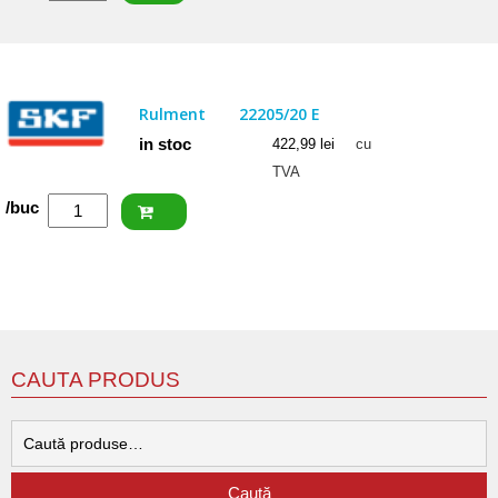
SKF
Rulment
22206
E
Rulment
22205/20 E
in stoc
422,99
lei
cu
TVA
Cantitate
/buc
SKF
Rulment
22205/20
E
CAUTA PRODUS
C
d
Caută