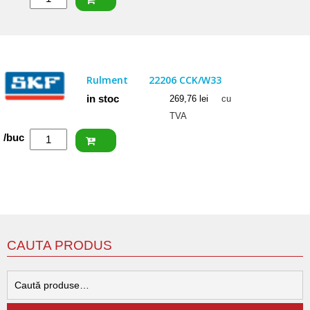
NACHI
Rulment
22206
EXW33
Rulment
22206 CCK/W33
in stoc
269,76
lei
cu
TVA
Cantitate
/buc
SKF
Rulment
22206
CCK/W33
CAUTA PRODUS
C
d