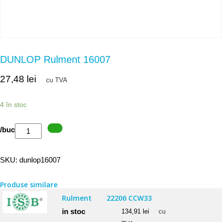
DUNLOP Rulment 16007
27,48
lei
cu TVA
4 în stoc
Cantitate
/buc
DUNLOP
Rulment
SKU:
dunlop16007
16007
Produse similare
Rulment
22206 CCW33
in stoc
134,91
lei
cu