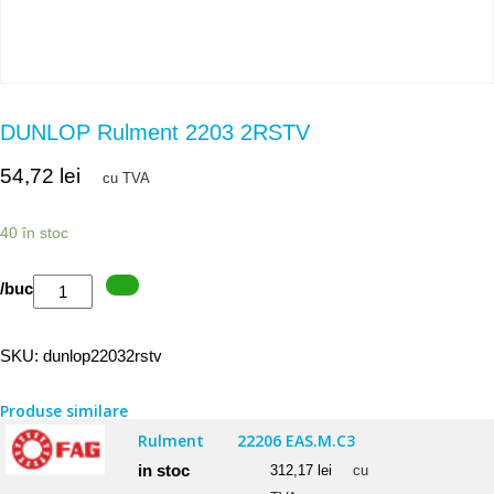
DUNLOP Rulment 2203 2RSTV
54,72
lei
cu TVA
40 în stoc
Cantitate
/buc
DUNLOP
Rulment
SKU:
dunlop22032rstv
2203
2RSTV
Produse similare
Rulment
22206 EAS.M.C3
in stoc
312,17
lei
cu