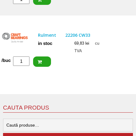
ISB
Rulment
22207
2RSW33
Rulment
22206 CW33
(BS2-
in stoc
69,83
lei
cu
2207)
TVA
Cantitate
/buc
CRAFT
Rulment
22206
CW33
CAUTA PRODUS
C
d