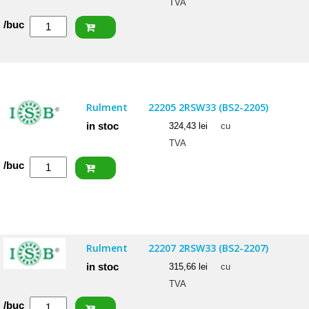
TVA
Cantitate
/buc
FAG
Rulment
22206
EAS.M.C3
Rulment
22205 2RSW33 (BS2-2205)
in stoc
324,43
lei
cu
TVA
Cantitate
/buc
ISB
Rulment
22205
2RSW33
Rulment
22207 2RSW33 (BS2-2207)
(BS2-
in stoc
315,66
lei
cu
2205)
TVA
Cantitate
/buc