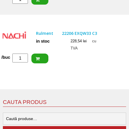
ISB
Rulment
22207
CCW33
Rulment
22206 EXQW33 C3
in stoc
228,54
lei
cu
TVA
Cantitate
/buc
NACHI
Rulment
22206
EXQW33
C3
CAUTA PRODUS
C
d