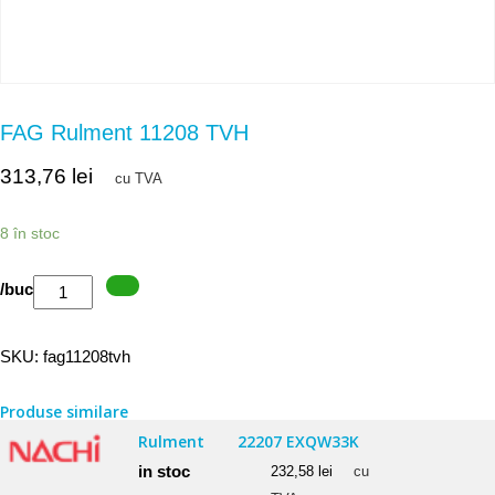
FAG Rulment 11208 TVH
313,76
lei
cu TVA
8 în stoc
Cantitate
/buc
FAG
Rulment
SKU:
fag11208tvh
11208
TVH
Produse similare
Rulment
22207 EXQW33K
in stoc
232,58
lei
cu