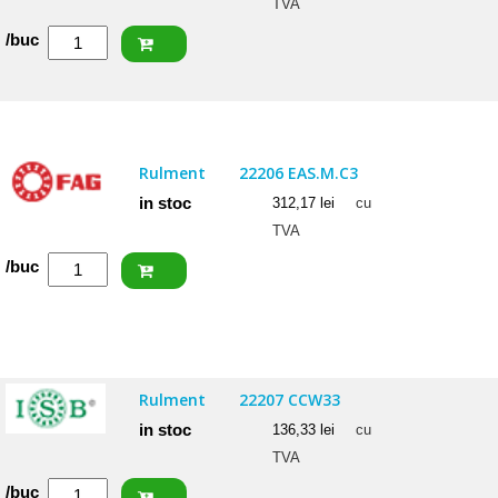
TVA
Cantitate
/buc
NACHI
Rulment
22207
EXQW33K
Rulment
22206 EAS.M.C3
in stoc
312,17
lei
cu
TVA
Cantitate
/buc
FAG
Rulment
22206
EAS.M.C3
Rulment
22207 CCW33
in stoc
136,33
lei
cu
TVA
Cantitate
/buc