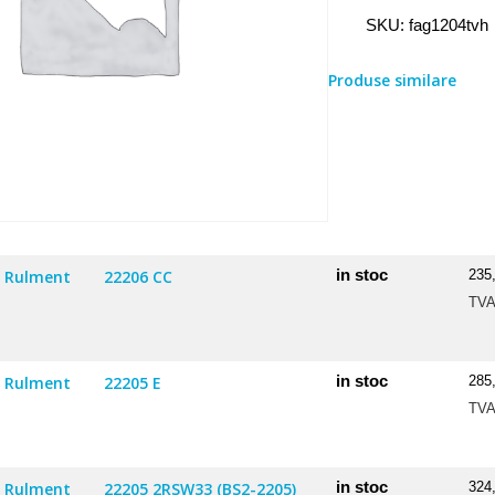
Rulment
SKU:
fag1204tvh
1204
TVH
Produse similare
in stoc
Rulment
22206 CC
235
TV
in stoc
Rulment
22205 E
285
TV
in stoc
Rulment
22205 2RSW33 (BS2-2205)
324