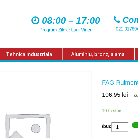
08:00 – 17:00
Com
021 31780
Program Zilnic: Luni-Vineri
Tehnica industriala
Aluminiu, bronz, alama
FAG Rulmen
106,95
lei
c
10 în stoc
Cantitate
/buc
FAG