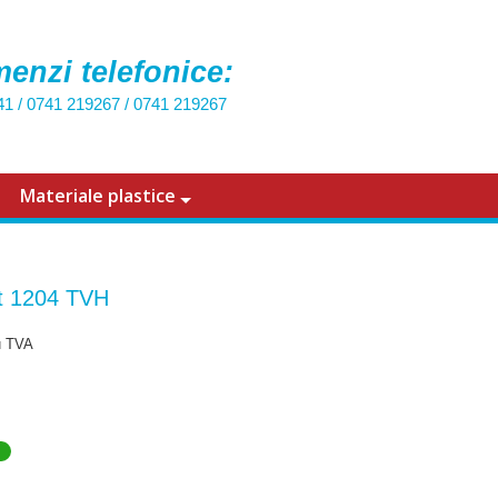
enzi telefonice:
41
/
0741 219267
/
0741 219267
Materiale plastice
t 1204 TVH
u TVA