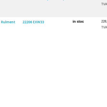
TV
in stoc
Rulment
22206 EXW33
228
TV