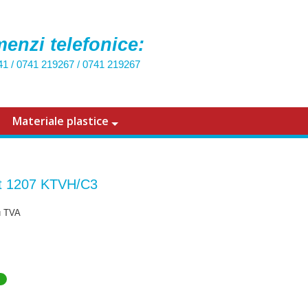
enzi telefonice:
41
/
0741 219267
/
0741 219267
Materiale plastice
t 1207 KTVH/C3
u TVA