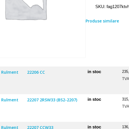
Rulment
SKU:
fag1207ktv
1207
KTVH/C3
Produse similare
in stoc
Rulment
22206 CC
235
TV
in stoc
Rulment
22207 2RSW33 (BS2-2207)
315
TV
in stoc
Rulment
22207 CCW33
136