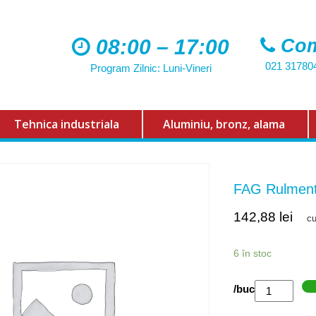
08:00 – 17:00
Com
021 31780
Program Zilnic: Luni-Vineri
Tehnica industriala
Aluminiu, bronz, alama
FAG Rulmen
142,88
lei
c
6 în stoc
Cantitate
/buc
FAG