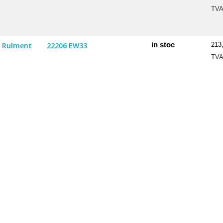
TV
in stoc
Rulment
22206 EW33
213
TV