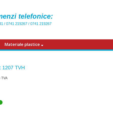
enzi telefonice:
41
/
0741 219267
/
0741 219267
Materiale plastice
t 1207 TVH
u TVA