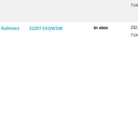
TV
in stoc
Rulment
22207 EXQW33K
232
TV