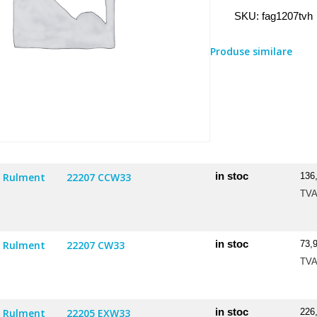
Rulment
SKU:
fag1207tvh
1207
TVH
Produse similare
in stoc
Rulment
22207 CCW33
136
TV
in stoc
Rulment
22207 CW33
73,
TV
in stoc
Rulment
22205 EXW33
226