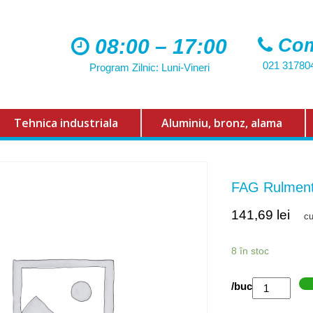
08:00 – 17:00
Com
021 31780
Program Zilnic: Luni-Vineri
Tehnica industriala
Aluminiu, bronz, alama
FAG Rulmen
141,69
lei
c
8 în stoc
Cantitate
/buc
FAG