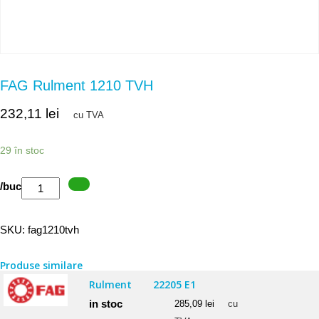
FAG Rulment 1210 TVH
232,11
lei
cu TVA
29 în stoc
Cantitate
/buc
FAG
Rulment
SKU:
fag1210tvh
1210
TVH
Produse similare
Rulment
22205 E1
in stoc
285,09
lei
cu