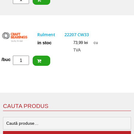
SKF
Rulment
22206
E
Rulment
22207 CW33
in stoc
73,99
lei
cu
TVA
Cantitate
/buc
CRAFT
Rulment
22207
CW33
CAUTA PRODUS
C
d