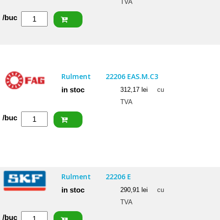
TVA
Cantitate
/buc
FAG
Rulment
22205
E1
Rulment
22206 EAS.M.C3
in stoc
312,17
lei
cu
TVA
Cantitate
/buc
FAG
Rulment
22206
EAS.M.C3
Rulment
22206 E
in stoc
290,91
lei
cu
TVA
Cantitate
/buc