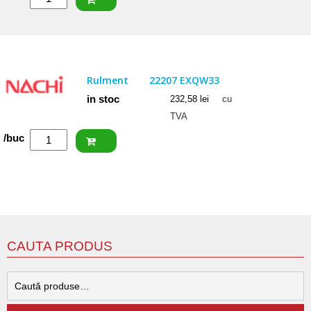
NACHI
Rulment
22205
EXW33KC3
Rulment
22207 EXQW33
in stoc
232,58
lei
cu
TVA
Cantitate
/buc
NACHI
Rulment
22207
EXQW33
CAUTA PRODUS
C
d