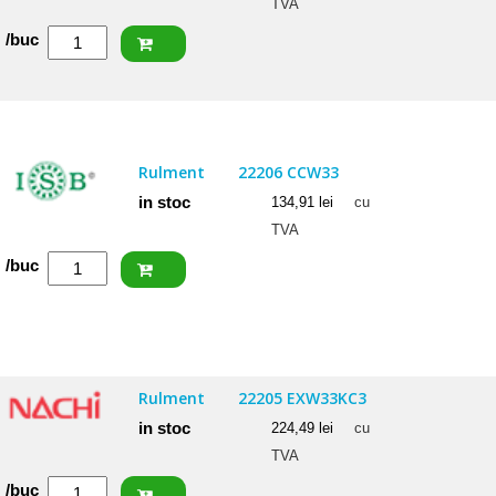
TVA
Cantitate
/buc
SKF
Rulment
22205
E
Rulment
22206 CCW33
in stoc
134,91
lei
cu
TVA
Cantitate
/buc
ISB
Rulment
22206
CCW33
Rulment
22205 EXW33KC3
in stoc
224,49
lei
cu
TVA
Cantitate
/buc