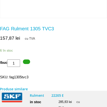
FAG Rulment 1305 TVC3
157,87
lei
cu TVA
6 în stoc
Cantitate
/buc
FAG
Rulment
SKU:
fag1305tvc3
1305
TVC3
Produse similare
Rulment
22205 E
in stoc
285,83
lei
cu