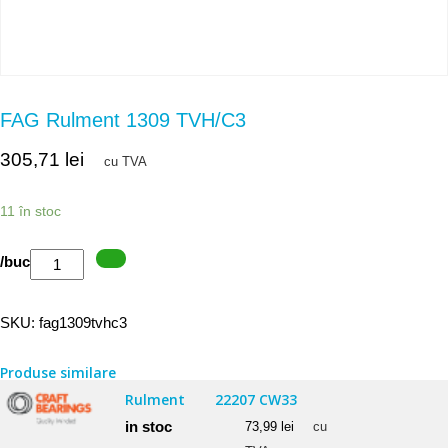
FAG Rulment 1309 TVH/C3
305,71
lei
cu TVA
11 în stoc
Cantitate
/buc
FAG
Rulment
SKU:
fag1309tvhc3
1309
TVH/C3
Produse similare
Rulment
22207 CW33
in stoc
73,99
lei
cu