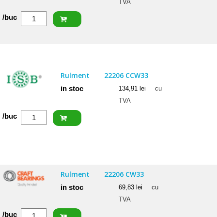
TVA
Cantitate
/buc
CRAFT
Rulment
22207
CW33
Rulment
22206 CCW33
in stoc
134,91
lei
cu
TVA
Cantitate
/buc
ISB
Rulment
22206
CCW33
Rulment
22206 CW33
in stoc
69,83
lei
cu
TVA
Cantitate
/buc