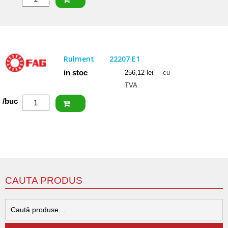
NACHI
Rulment
22206
EXW33
Rulment
22207 E1
in stoc
256,12
lei
cu
TVA
Cantitate
/buc
FAG
Rulment
22207
E1
CAUTA PRODUS
C
d