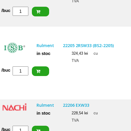
TVA
Cantitate
/buc
SKF
Rulment
22206
E
Rulment
22205 2RSW33 (BS2-2205)
in stoc
324,43
lei
cu
TVA
Cantitate
/buc
ISB
Rulment
22205
2RSW33
Rulment
22206 EXW33
(BS2-
in stoc
228,54
lei
cu
2205)
TVA
Cantitate
/buc