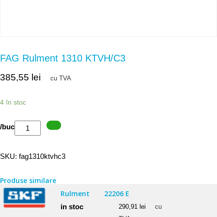
FAG Rulment 1310 KTVH/C3
385,55
lei
cu TVA
4 în stoc
Cantitate
/buc
FAG
Rulment
SKU:
fag1310ktvhc3
1310
KTVH/C3
Produse similare
Rulment
22206 E
in stoc
290,91
lei
cu