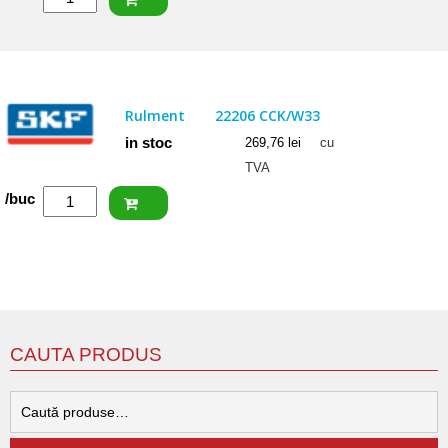
FAG
Rulment
22207
E1
Rulment
22206 CCK/W33
in stoc
269,76
lei
cu
TVA
Cantitate
/buc
SKF
Rulment
22206
CCK/W33
CAUTA PRODUS
C
d