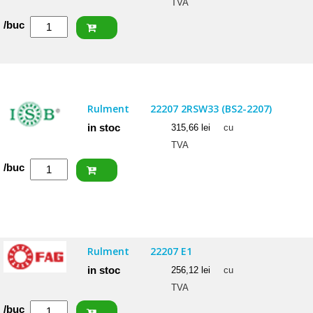
TVA
Cantitate
/buc
NACHI
Rulment
22206
EXQW33
Rulment
22207 2RSW33 (BS2-2207)
C3
in stoc
315,66
lei
cu
TVA
Cantitate
/buc
ISB
Rulment
22207
2RSW33
Rulment
22207 E1
(BS2-
in stoc
256,12
lei
cu
2207)
TVA
Cantitate
/buc