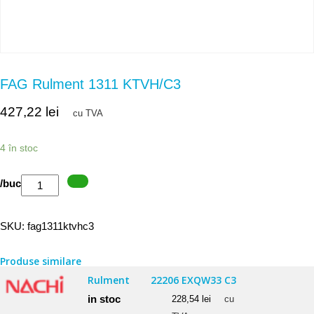
FAG Rulment 1311 KTVH/C3
427,22
lei
cu TVA
4 în stoc
Cantitate
/buc
FAG
Rulment
SKU:
fag1311ktvhc3
1311
KTVH/C3
Produse similare
Rulment
22206 EXQW33 C3
in stoc
228,54
lei
cu