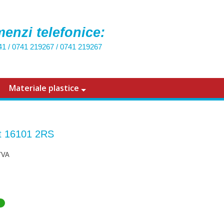
enzi telefonice:
41
/
0741 219267
/
0741 219267
Materiale plastice
t 16101 2RS
TVA