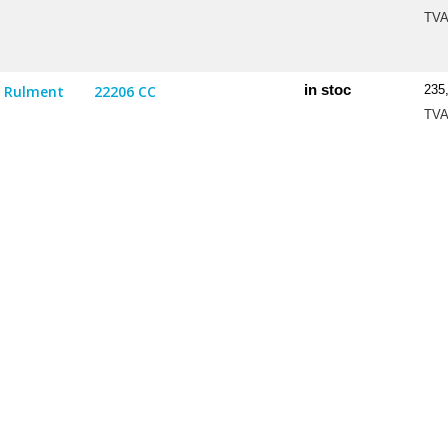
TV
in stoc
Rulment
22206 CC
235
TV