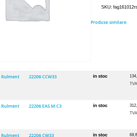
Rulment
SKU:
fag161012r
16101
2RS
Produse similare
in stoc
Rulment
22206 CCW33
134
TV
in stoc
Rulment
22206 EAS.M.C3
312
TV
in stoc
Rulment
22206 CW33
69,