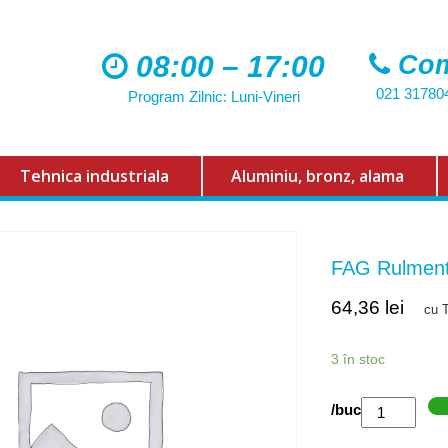
08:00 – 17:00
Com
021 31780
Program Zilnic: Luni-Vineri
Tehnica industriala
Aluminiu, bronz, alama
FAG Rulmen
64,36
lei
cu 
3 în stoc
Cantitate
/buc
FAG