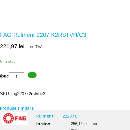
FAG Rulment 2207 K2RSTVH/C3
221,97
lei
cu TVA
6 în stoc
Cantitate
/buc
FAG
Rulment
SKU:
fag2207k2rstvhc3
2207
K2RSTVH/C3
Produse similare
Rulment
22207 E1
in stoc
256,12
lei
cu