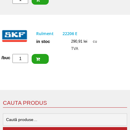
FAG
Rulment
22206
E1
Rulment
22206 E
in stoc
290,91
lei
cu
TVA
Cantitate
/buc
SKF
Rulment
22206
E
CAUTA PRODUS
C
d