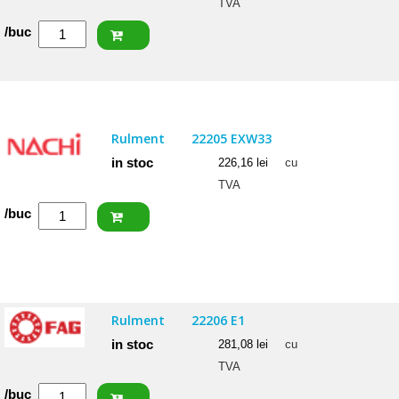
TVA
Cantitate
/buc
FAG
Rulment
22207
E1
Rulment
22205 EXW33
in stoc
226,16
lei
cu
TVA
Cantitate
/buc
NACHI
Rulment
22205
EXW33
Rulment
22206 E1
in stoc
281,08
lei
cu
TVA
Cantitate
/buc