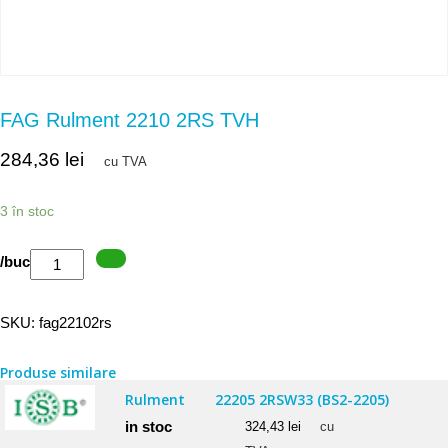
FAG Rulment 2210 2RS TVH
284,36
lei
cu TVA
3 în stoc
Cantitate
/buc
FAG
Rulment
SKU:
fag22102rs
2210
2RS
Produse similare
TVH
Rulment
22205 2RSW33 (BS2-2205)
in stoc
324,43
lei
cu