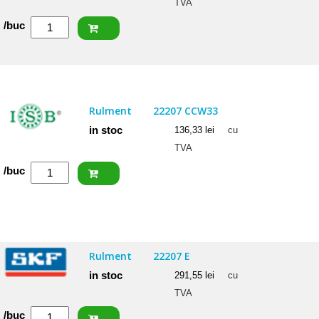
TVA
Cantitate
/buc
ISB
Rulment
22205
2RSW33
Rulment
22207 CCW33
(BS2-
in stoc
136,33
lei
cu
2205)
TVA
Cantitate
/buc
ISB
Rulment
22207
CCW33
Rulment
22207 E
in stoc
291,55
lei
cu
TVA
Cantitate
/buc