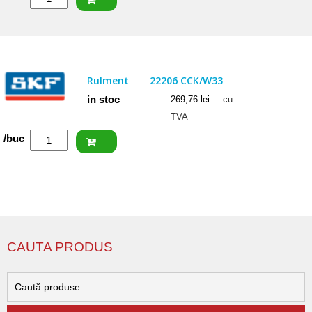
SKF
Rulment
22207
E
Rulment
22206 CCK/W33
in stoc
269,76
lei
cu
TVA
Cantitate
/buc
SKF
Rulment
22206
CCK/W33
CAUTA PRODUS
C
d