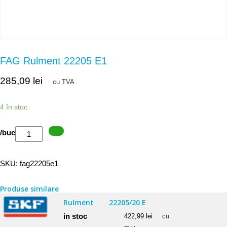
FAG Rulment 22205 E1
285,09
lei
cu TVA
4 în stoc
Cantitate
/buc
FAG
Rulment
SKU:
fag22205e1
22205
E1
Produse similare
Rulment
22205/20 E
in stoc
422,99
lei
cu