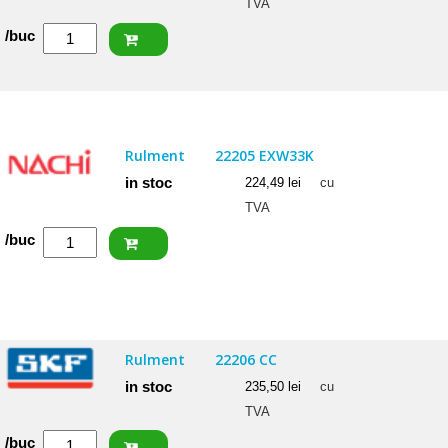
TVA
Cantitate
/buc
SKF
Rulment
22205/20
E
Rulment
22205 EXW33K
in stoc
224,49
lei
cu
TVA
Cantitate
/buc
NACHI
Rulment
22205
EXW33K
Rulment
22206 CC
in stoc
235,50
lei
cu
TVA
Cantitate
/buc