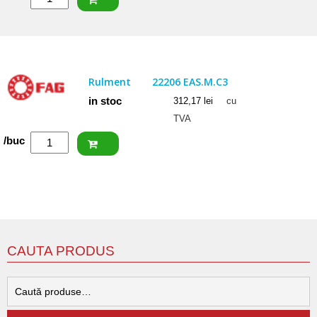
SKF
Rulment
22206
CC
Rulment
22206 EAS.M.C3
in stoc
312,17
lei
cu
TVA
Cantitate
/buc
FAG
Rulment
22206
EAS.M.C3
CAUTA PRODUS
C
d