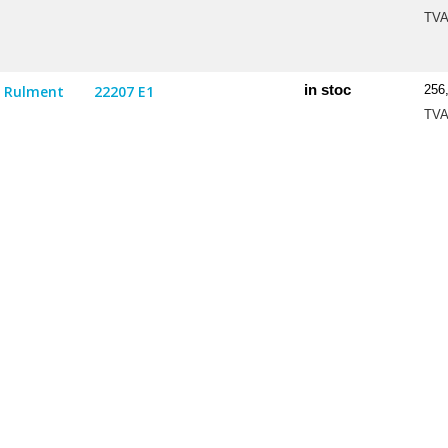
TV
in stoc
Rulment
22207 E1
256
TV