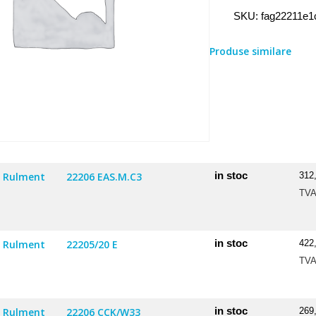
Rulment
SKU:
fag22211e1
22211
E1/C3
Produse similare
in stoc
Rulment
22206 EAS.M.C3
312
TV
in stoc
Rulment
22205/20 E
422
TV
in stoc
Rulment
22206 CCK/W33
269