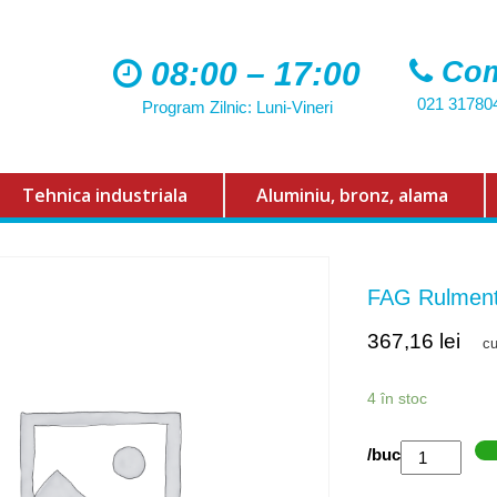
08:00 – 17:00
Com
021 31780
Program Zilnic: Luni-Vineri
Tehnica industriala
Aluminiu, bronz, alama
FAG Rulment
367,16
lei
c
4 în stoc
Cantitate
/buc
FAG