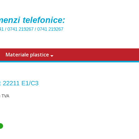
enzi telefonice:
41
/
0741 219267
/
0741 219267
Materiale plastice
 22211 E1/C3
u TVA