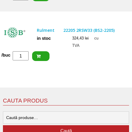
SKF
Rulment
22206
CC
Rulment
22205 2RSW33 (BS2-2205)
in stoc
324,43
lei
cu
TVA
Cantitate
/buc
ISB
Rulment
22205
2RSW33
(BS2-
2205)
CAUTA PRODUS
C
d
Caută