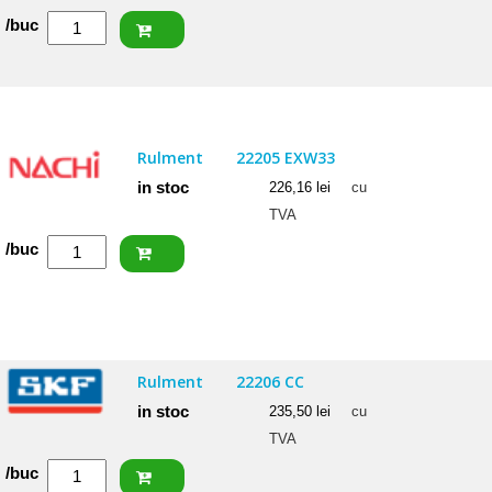
Cantitate
/buc
SKF
Rulment
22207
E
Rulment
22205 EXW33
in stoc
226,16
lei
cu
TVA
Cantitate
/buc
NACHI
Rulment
22205
EXW33
Rulment
22206 CC
in stoc
235,50
lei
cu
TVA
Cantitate
/buc