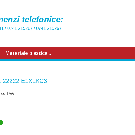
enzi telefonice:
41
/
0741 219267
/
0741 219267
Materiale plastice
t 22222 E1XLKC3
cu TVA