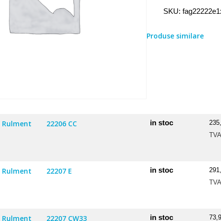
Rulment
SKU:
fag22222e1
22222
E1XLKC3
Produse similare
in stoc
Rulment
22206 CC
235
TV
in stoc
Rulment
22207 E
291
TV
in stoc
Rulment
22207 CW33
73,