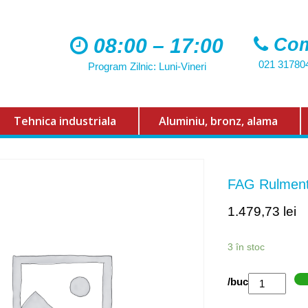
08:00 – 17:00
Com
021 31780
Program Zilnic: Luni-Vineri
Tehnica industriala
Aluminiu, bronz, alama
FAG Rulmen
1.479,73
lei
3 în stoc
Cantitate
/buc
FAG