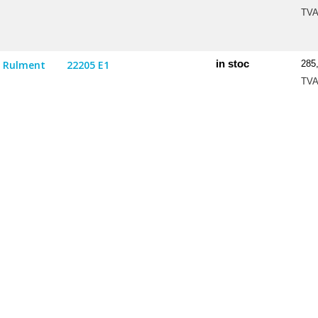
TV
in stoc
Rulment
22205 E1
285
TV