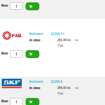
Cantitate
/buc
NACHI
Rulment
22205
EXW33K
Rulment
22206 E1
in stoc
281,08
lei
cu
TVA
Cantitate
/buc
FAG
Rulment
22206
E1
Rulment
22205 E
in stoc
285,83
lei
cu
TVA
Cantitate
/buc