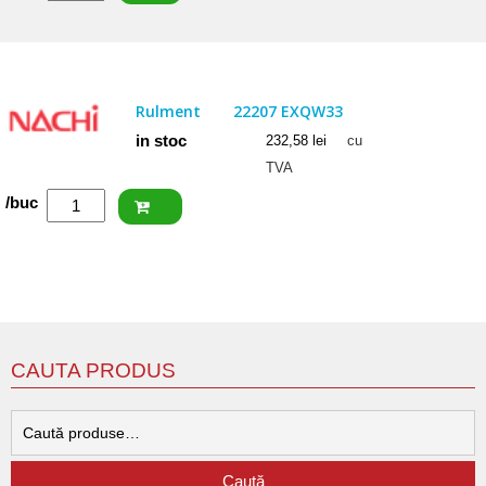
SKF
Rulment
22205
E
Rulment
22207 EXQW33
in stoc
232,58
lei
cu
TVA
Cantitate
/buc
NACHI
Rulment
22207
EXQW33
CAUTA PRODUS
C
d
Caută