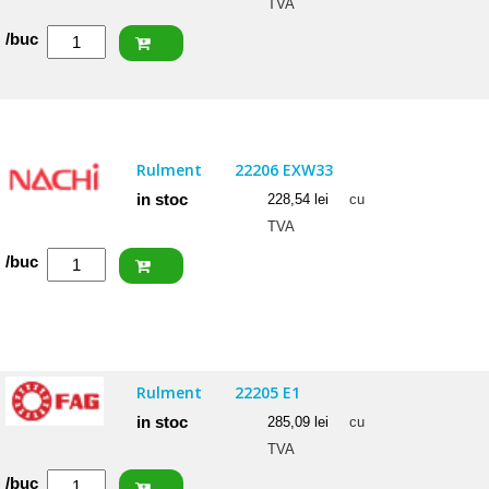
TVA
Cantitate
/buc
SKF
Rulment
22206
E
Rulment
22206 EXW33
in stoc
228,54
lei
cu
TVA
Cantitate
/buc
NACHI
Rulment
22206
EXW33
Rulment
22205 E1
in stoc
285,09
lei
cu
TVA
Cantitate
/buc