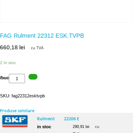
FAG Rulment 22312 ESK.TVPB
660,18
lei
cu TVA
2 în stoc
Cantitate
/buc
FAG
Rulment
SKU:
fag22312esktvpb
22312
ESK.TVPB
Produse similare
Rulment
22206 E
in stoc
290,91
lei
cu