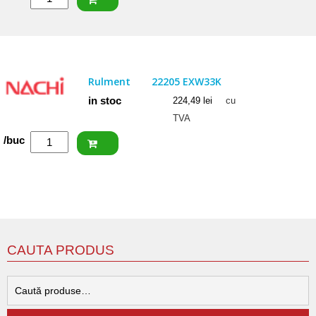
FAG
Rulment
22205
E1
Rulment
22205 EXW33K
in stoc
224,49
lei
cu
TVA
Cantitate
/buc
NACHI
Rulment
22205
EXW33K
CAUTA PRODUS
C
d