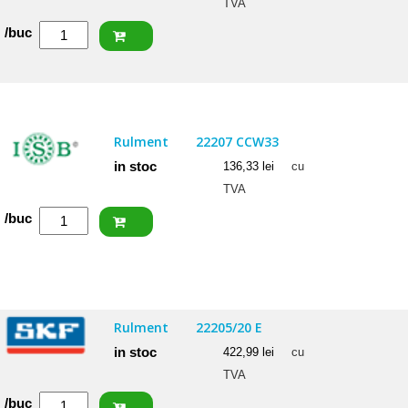
TVA
Cantitate
/buc
NACHI
Rulment
22206
EXQW33
Rulment
22207 CCW33
C3
in stoc
136,33
lei
cu
TVA
Cantitate
/buc
ISB
Rulment
22207
CCW33
Rulment
22205/20 E
in stoc
422,99
lei
cu
TVA
Cantitate
/buc