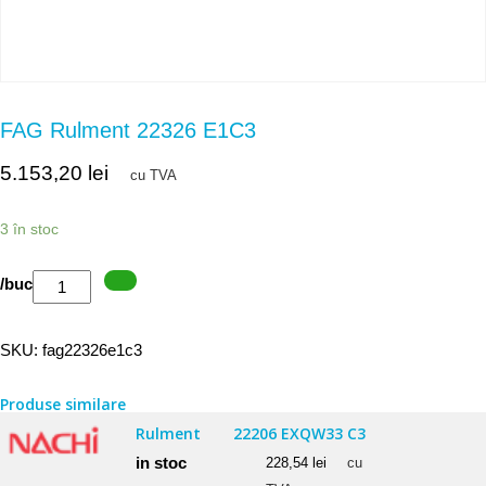
FAG Rulment 22326 E1C3
5.153,20
lei
cu TVA
3 în stoc
Cantitate
/buc
FAG
Rulment
SKU:
fag22326e1c3
22326
E1C3
Produse similare
Rulment
22206 EXQW33 C3
in stoc
228,54
lei
cu