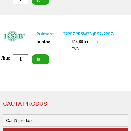
SKF
Rulment
22205/20
E
Rulment
22207 2RSW33 (BS2-2207)
in stoc
315,66
lei
cu
TVA
Cantitate
/buc
ISB
Rulment
22207
2RSW33
(BS2-
2207)
CAUTA PRODUS
C
d