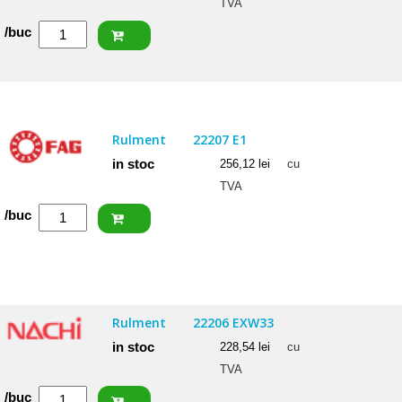
TVA
Cantitate
/buc
ISB
Rulment
22207
CCW33
Rulment
22207 E1
in stoc
256,12
lei
cu
TVA
Cantitate
/buc
FAG
Rulment
22207
E1
Rulment
22206 EXW33
in stoc
228,54
lei
cu
TVA
Cantitate
/buc