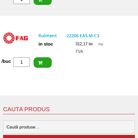
NACHI
Rulment
22206
EXW33
Rulment
22206 EAS.M.C3
in stoc
312,17
lei
cu
TVA
Cantitate
/buc
FAG
Rulment
22206
EAS.M.C3
CAUTA PRODUS
C
d