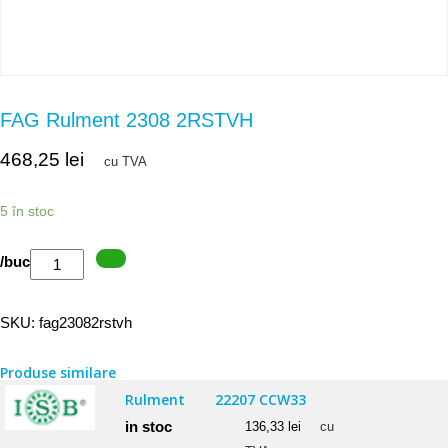
FAG Rulment 2308 2RSTVH
468,25
lei
cu TVA
5 în stoc
Cantitate
/buc
FAG
Rulment
SKU:
fag23082rstvh
2308
2RSTVH
Produse similare
Rulment
22207 CCW33
in stoc
136,33
lei
cu