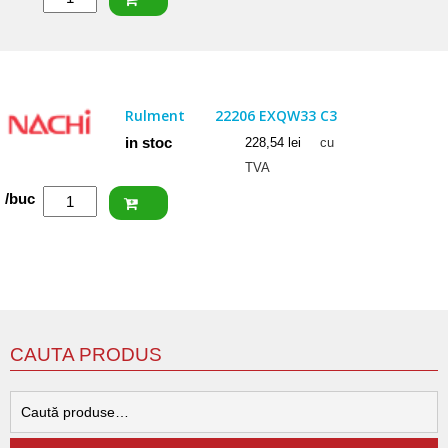
FAG
Rulment
22205
E1
Rulment
22206 EXQW33 C3
in stoc
228,54
lei
cu
TVA
Cantitate
/buc
NACHI
Rulment
22206
EXQW33
C3
CAUTA PRODUS
C
d