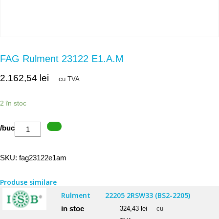
FAG Rulment 23122 E1.A.M
2.162,54
lei
cu TVA
2 în stoc
Cantitate
/buc
FAG
Rulment
SKU:
fag23122e1am
23122
E1.A.M
Produse similare
Rulment
22205 2RSW33 (BS2-2205)
in stoc
324,43
lei
cu