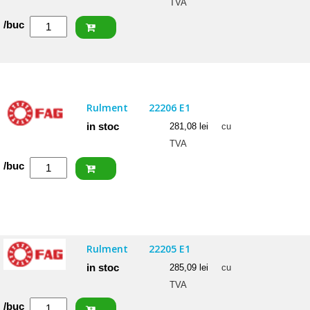
TVA
Cantitate
/buc
ISB
Rulment
22205
2RSW33
Rulment
22206 E1
(BS2-
in stoc
281,08
lei
cu
2205)
TVA
Cantitate
/buc
FAG
Rulment
22206
E1
Rulment
22205 E1
in stoc
285,09
lei
cu
TVA
Cantitate
/buc