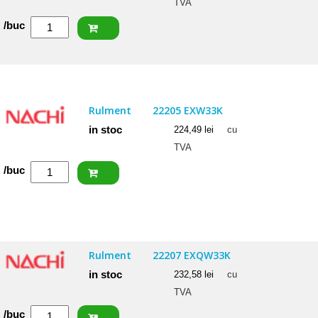
TVA
Cantitate
/buc
NACHI
Rulment
22206
EXQW33
Rulment
22205 EXW33K
C3
in stoc
224,49
lei
cu
TVA
Cantitate
/buc
NACHI
Rulment
22205
EXW33K
Rulment
22207 EXQW33K
in stoc
232,58
lei
cu
TVA
Cantitate
/buc