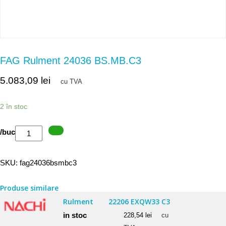
FAG Rulment 24036 BS.MB.C3
5.083,09
lei
cu TVA
2 în stoc
Cantitate
/buc
FAG
Rulment
SKU:
fag24036bsmbc3
24036
BS.MB.C3
Produse similare
Rulment
22206 EXQW33 C3
in stoc
228,54
lei
cu