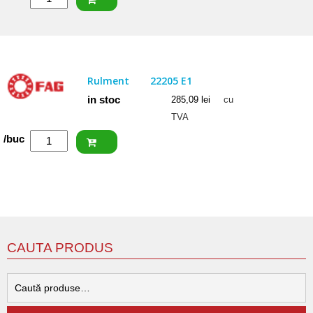
NACHI
Rulment
22207
EXQW33K
Rulment
22205 E1
in stoc
285,09
lei
cu
TVA
Cantitate
/buc
FAG
Rulment
22205
E1
CAUTA PRODUS
C
d