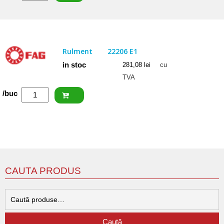
ISB
Rulment
22207
CCW33
Rulment
22206 E1
in stoc
281,08
lei
cu
TVA
Cantitate
/buc
FAG
Rulment
22206
E1
CAUTA PRODUS
C
d
Caută