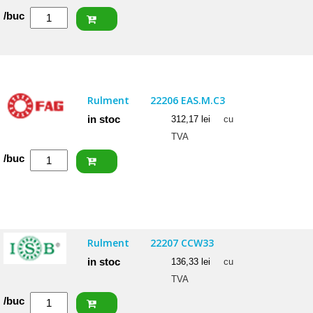
Cantitate
/buc
NACHI
Rulment
22207
EXQW33
Rulment
22206 EAS.M.C3
in stoc
312,17
lei
cu
TVA
Cantitate
/buc
FAG
Rulment
22206
EAS.M.C3
Rulment
22207 CCW33
in stoc
136,33
lei
cu
TVA
Cantitate
/buc