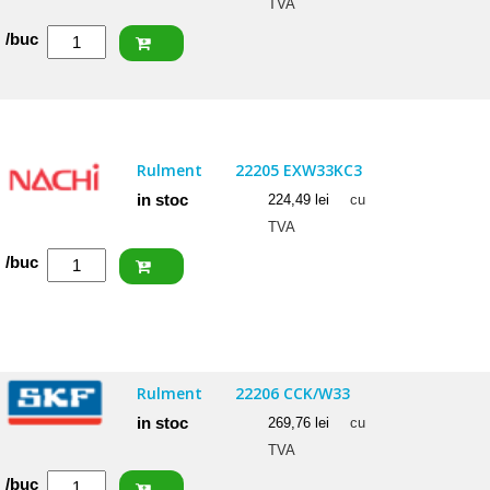
TVA
Cantitate
/buc
ISB
Rulment
22207
CCW33
Rulment
22205 EXW33KC3
in stoc
224,49
lei
cu
TVA
Cantitate
/buc
NACHI
Rulment
22205
EXW33KC3
Rulment
22206 CCK/W33
in stoc
269,76
lei
cu
TVA
Cantitate
/buc