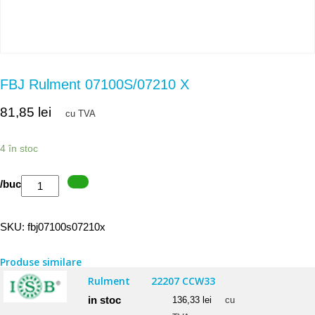
FBJ Rulment 07100S/07210 X
81,85
lei
cu TVA
4 în stoc
Cantitate
/buc
FBJ
Rulment
SKU:
fbj07100s07210x
07100S/07210
X
Produse similare
Rulment
22207 CCW33
in stoc
136,33
lei
cu